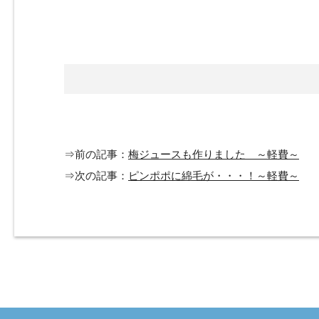
⇒前の記事：
梅ジュースも作りました ～軽費～
⇒次の記事：
ピンポポに綿毛が・・・！～軽費～