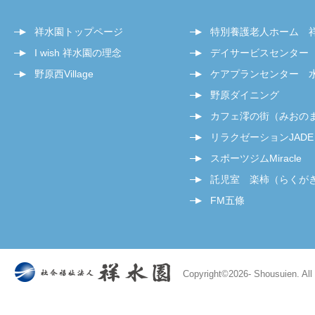
祥水園トップページ
特別養護老人ホーム 
I wish 祥水園の理念
デイサービスセンター
野原西Village
ケアプランセンター 
野原ダイニング
カフェ澪の街（みおの
リラクゼーションJADE
スポーツジムMiracle
託児室 楽柿（らくが
FM五條
Copyright©
2026- Shousuien. All