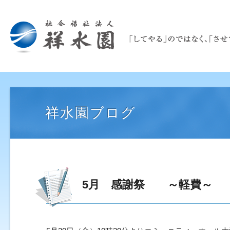
祥水園ブログ
5月 感謝祭 ～軽費～