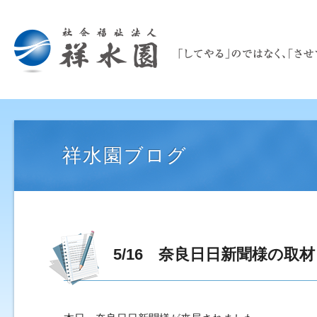
祥水園ブログ
5/16 奈良日日新聞様の取