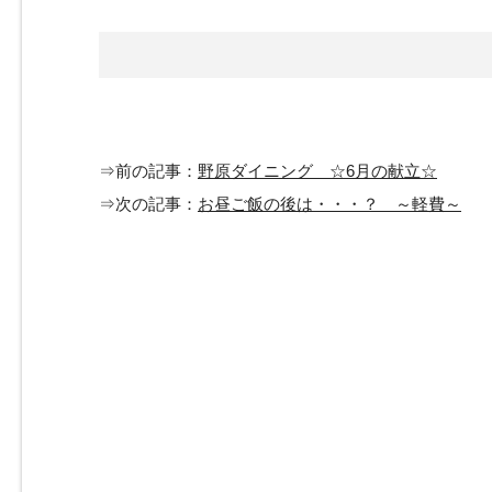
⇒前の記事：
野原ダイニング ☆6月の献立☆
⇒次の記事：
お昼ご飯の後は・・・？ ～軽費～