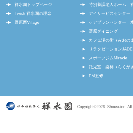
祥水園トップページ
特別養護老人ホーム 
I wish 祥水園の理念
デイサービスセンター
野原西Village
ケアプランセンター 
野原ダイニング
カフェ澪の街（みおの
リラクゼーションJADE
スポーツジムMiracle
託児室 楽柿（らくが
FM五條
Copyright©
2026- Shousuien. All