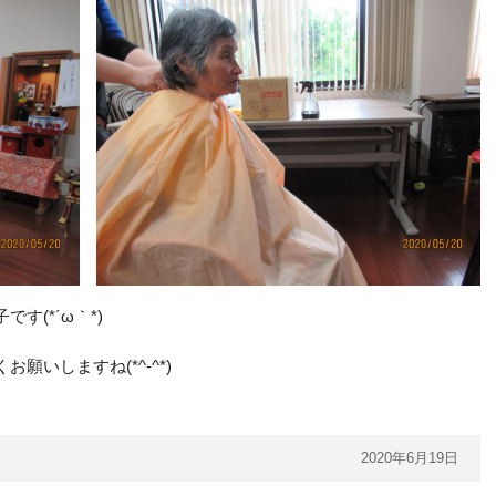
す(*´ω｀*)
いしますね(*^-^*)
2020年6月19日