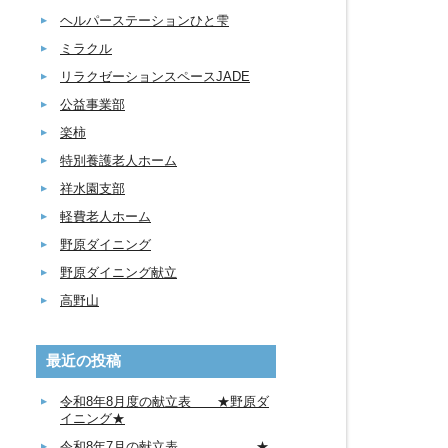
ヘルパーステーションひと雫
ミラクル
リラクゼーションスペースJADE
公益事業部
楽柿
特別養護老人ホーム
祥水園支部
軽費老人ホーム
野原ダイニング
野原ダイニング献立
高野山
最近の投稿
令和8年8月度の献立表 ★野原ダ
イニング★
令和8年7月の献立表 ★