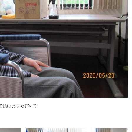
ました(*’ω’*)