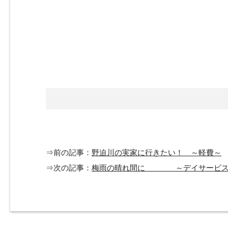
⇒前の記事：
野迫川の実家に行きたい！ ～軽費～
⇒次の記事：
梅雨の晴れ間に ～デイサービス