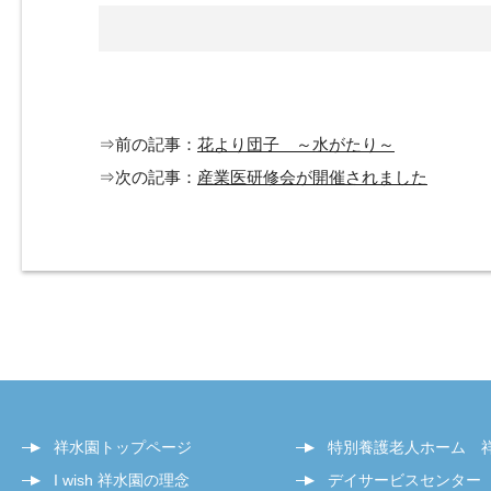
⇒前の記事：
花より団子 ～水がたり～
⇒次の記事：
産業医研修会が開催されました
祥水園トップページ
特別養護老人ホーム 
I wish 祥水園の理念
デイサービスセンター