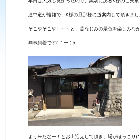
本日は天気も良かったので、黒駒にあるK様のご実家、
途中道が複雑で、K様の旦那様に道案内して頂きました(
そこやそこや～～～と、昔なじみの景色を楽しみな
無事到着です( ｀ー´)ｂ
よう来たなー！とお出迎えして頂き、場がほっこり(*^^