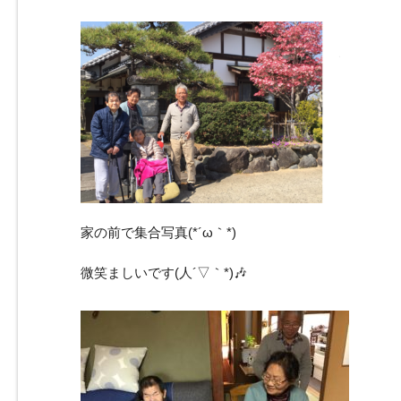
家の前で集合写真(*´ω｀*)
微笑ましいです(人´▽｀*)🎶