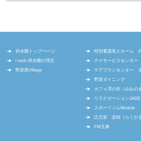
祥水園トップページ
特別養護老人ホーム 
I wish 祥水園の理念
デイサービスセンター
野原西Village
ケアプランセンター 
野原ダイニング
カフェ澪の街（みおの
リラクゼーションJADE
スポーツジムMiracle
託児室 楽柿（らくが
FM五條