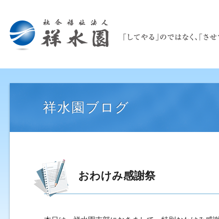
祥水園ブログ
おわけみ感謝祭