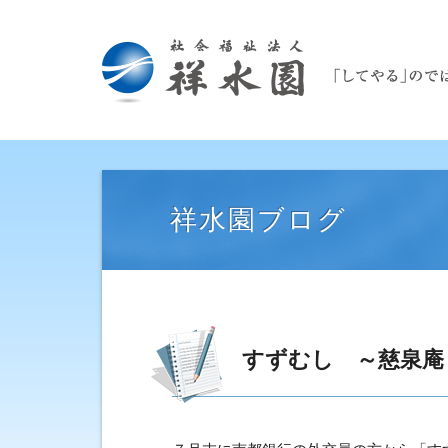
祥水園ブログ
すずむし ～慈泉庵