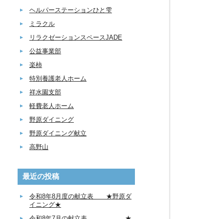
ヘルパーステーションひと雫
ミラクル
リラクゼーションスペースJADE
公益事業部
楽柿
特別養護老人ホーム
祥水園支部
軽費老人ホーム
野原ダイニング
野原ダイニング献立
高野山
最近の投稿
令和8年8月度の献立表 ★野原ダ
イニング★
令和8年7月の献立表 ★