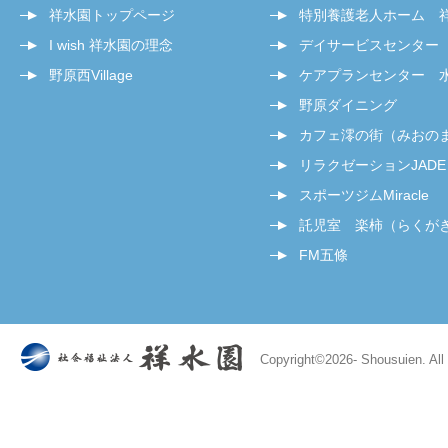
祥水園トップページ
特別養護老人ホーム 
I wish 祥水園の理念
デイサービスセンター
野原西Village
ケアプランセンター 
野原ダイニング
カフェ澪の街（みおの
リラクゼーションJADE
スポーツジムMiracle
託児室 楽柿（らくが
FM五條
Copyright©
2026- Shousuien. All