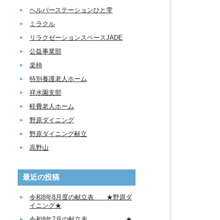
ヘルパーステーションひと雫
ミラクル
リラクゼーションスペースJADE
公益事業部
楽柿
特別養護老人ホーム
祥水園支部
軽費老人ホーム
野原ダイニング
野原ダイニング献立
高野山
最近の投稿
令和8年8月度の献立表 ★野原ダ
イニング★
令和8年7月の献立表 ★