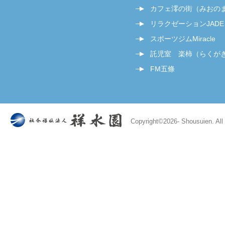
カフェ澪の街（みおの
リラクゼーションJADE
スポーツジムMiracle
託児室 楽柿（らくが
FM五條
Copyright©
2026- Shousuien. All