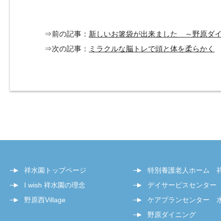
⇒前の記事：
新しいお箸袋が出来ました ～野原ダ
⇒次の記事：
ミラクルな脳トレで頭と体を柔らかく
祥水園トップページ
特別養護老人ホーム 
I wish 祥水園の理念
デイサービスセンター
野原西Village
ケアプランセンター 
野原ダイニング