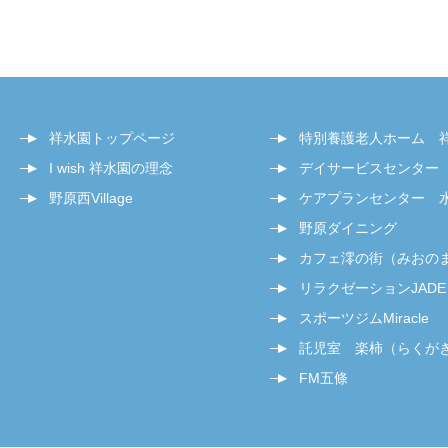
祥水園トップページ
特別養護老人ホーム 
I wish 祥水園の理念
デイサービスセンター
野原西Village
ケアプランセンター 
野原ダイニング
カフェ澪の街（みおの
リラクゼーションJADE
スポーツジムMiracle
託児室 楽柿（らくが
FM五條