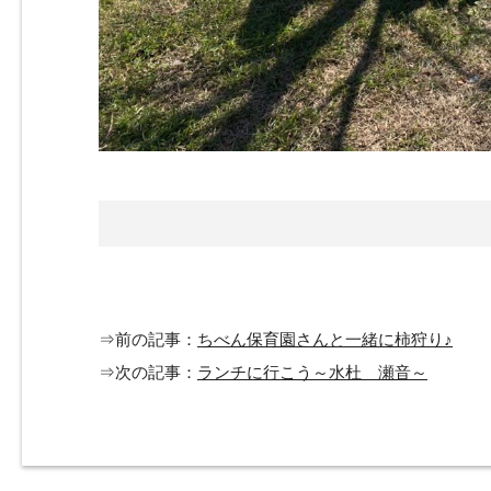
⇒前の記事：
ちべん保育園さんと一緒に柿狩り♪
⇒次の記事：
ランチに行こう～水杜 瀬音～