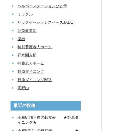
ヘルパーステーションひと雫
ミラクル
リラクゼーションスペースJADE
公益事業部
楽柿
特別養護老人ホーム
祥水園支部
軽費老人ホーム
野原ダイニング
野原ダイニング献立
高野山
最近の投稿
令和8年8月度の献立表 ★野原ダ
イニング★
令和8年7月の献立表 ★