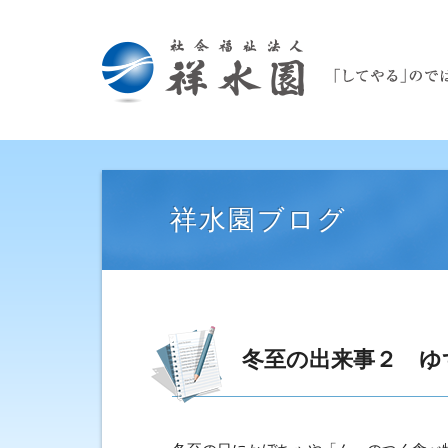
祥水園ブログ
冬至の出来事２ ゆ