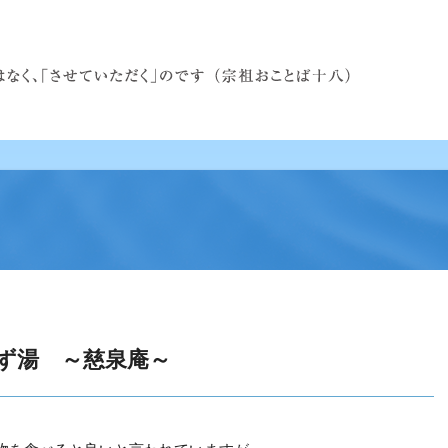
ず湯 ～慈泉庵～