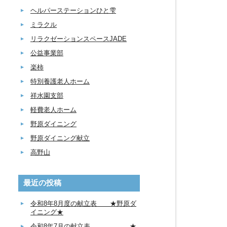
ヘルパーステーションひと雫
ミラクル
リラクゼーションスペースJADE
公益事業部
楽柿
特別養護老人ホーム
祥水園支部
軽費老人ホーム
野原ダイニング
野原ダイニング献立
高野山
最近の投稿
令和8年8月度の献立表 ★野原ダ
イニング★
令和8年7月の献立表 ★