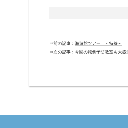
⇒前の記事：
海遊館ツアー ～特養～
⇒次の記事：
今回の転倒予防教室も大盛