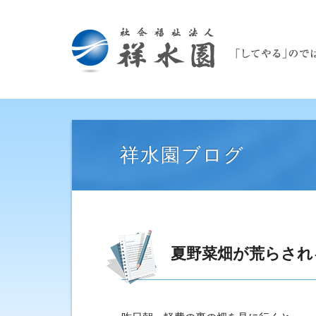
祥水園ブログ
夏野菜畑が荒らされ