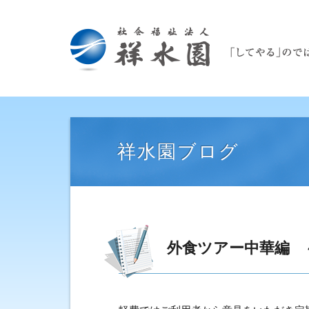
祥水園ブログ
外食ツアー中華編 