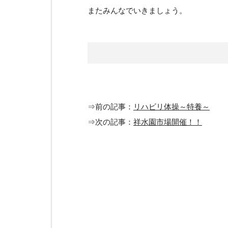
またみんなでいきましょう。
⇒前の記事：
リハビリ体操～特養～
⇒次の記事：
祥水園市場開催！！