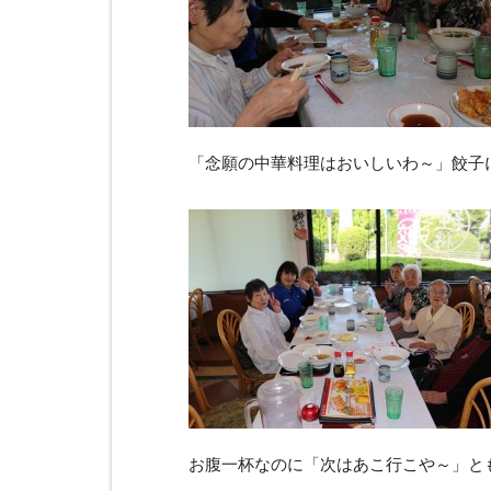
「念願の中華料理はおいしいわ～」餃子
お腹一杯なのに「次はあこ行こや～」と