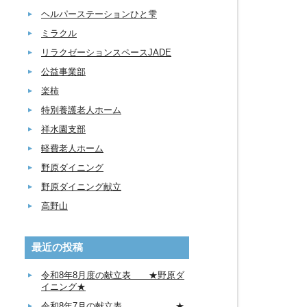
ヘルパーステーションひと雫
ミラクル
リラクゼーションスペースJADE
公益事業部
楽柿
特別養護老人ホーム
祥水園支部
軽費老人ホーム
野原ダイニング
野原ダイニング献立
高野山
最近の投稿
令和8年8月度の献立表 ★野原ダ
イニング★
令和8年7月の献立表 ★