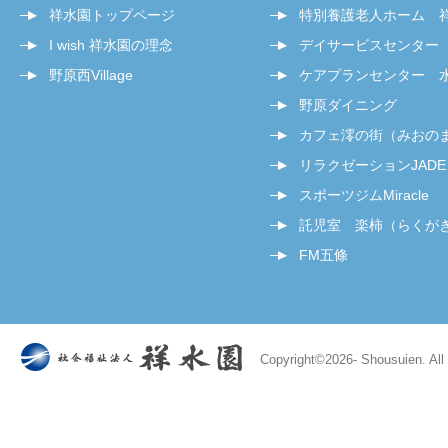
祥水園トップページ
特別養護老人ホーム 
I wish 祥水園の理念
デイサービスセンター
野原西Village
ケアプランセンター 
野原ダイニング
カフェ澪の街（みおの
リラクゼーションJADE
スポーツジムMiracle
託児室 楽柿（らくが
FM五條
Copyright©
2026- Shousuien. All