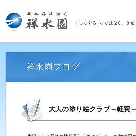
祥水園ブログ
大人の塗り絵クラブ～軽費