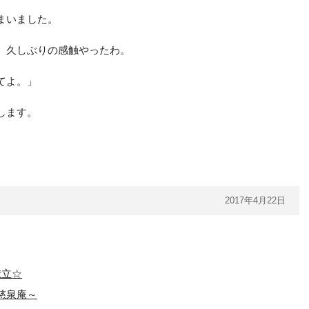
まいました。
 久しぶりの感触やったわ。
てよ。」
します。
2017年4月22日
献立☆
慈泉庵～