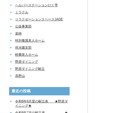
ヘルパーステーションひと雫
ミラクル
リラクゼーションスペースJADE
公益事業部
楽柿
特別養護老人ホーム
祥水園支部
軽費老人ホーム
野原ダイニング
野原ダイニング献立
高野山
最近の投稿
令和8年8月度の献立表 ★野原ダ
イニング★
令和8年7月の献立表 ★