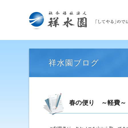
祥水園ブログ
春の便り ～軽費～