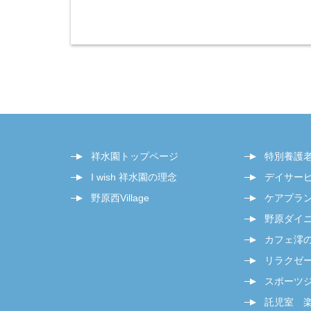
祥水園トップページ
特別養護
I wish 祥水園の理念
デイサー
野原西Village
ケアプラ
野原ダイ
カフェ澪
リラクゼー
スポーツジム
託児室 