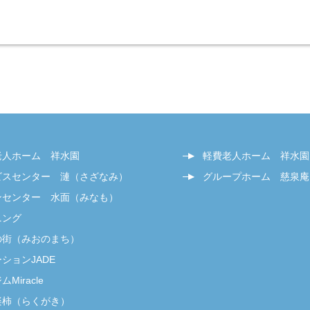
老人ホーム 祥水園
軽費老人ホーム 祥水園
ビスセンター 漣（さざなみ）
グループホーム 慈泉庵
ンセンター 水面（みなも）
ニング
の街（みおのまち）
ションJADE
Miracle
楽柿（らくがき）