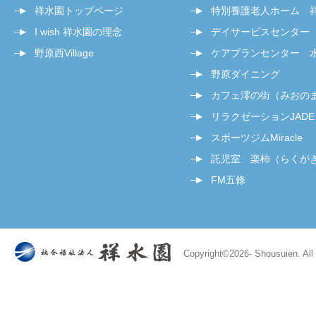
祥水園トップページ
特別養護老人ホーム 
I wish 祥水園の理念
デイサービスセンター
野原西Village
ケアプランセンター 
野原ダイニング
カフェ澪の街（みおの
リラクゼーションJADE
スポーツジムMiracle
託児室 楽柿（らくが
FM五條
Copyright©
2026- Shousuien. All