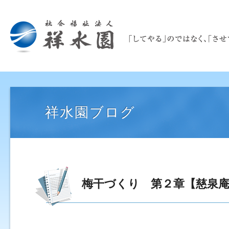
祥水園ブログ
梅干づくり 第２章【慈泉