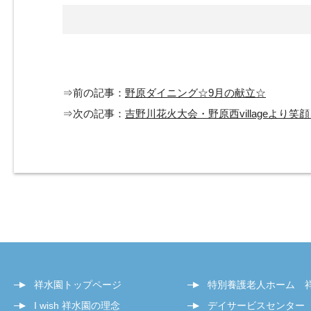
⇒前の記事：
野原ダイニング☆9月の献立☆
⇒次の記事：
吉野川花火大会・野原西villageより
祥水園トップページ
特別養護老人ホーム 
I wish 祥水園の理念
デイサービスセンター