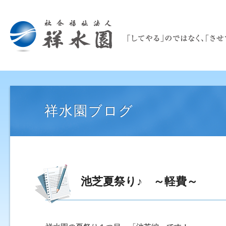
祥水園ブログ
池芝夏祭り♪ ～軽費～