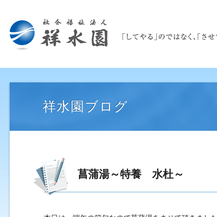
祥水園ブログ
菖蒲湯～特養 水杜～