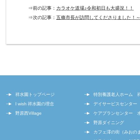
⇒前の記事：
カラオケ道場♪令和初日も大盛況！！
⇒次の記事：
五條市長が訪問してくださりました！
祥水園トップページ
特別養護老人ホーム 
I wish 祥水園の理念
デイサービスセンター
野原西Village
ケアプランセンター 
野原ダイニング
カフェ澪の街（みおの