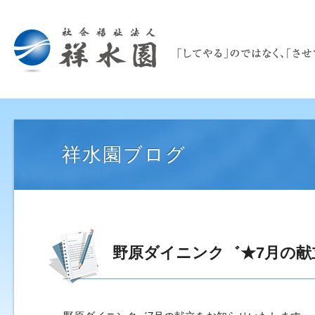
祥水園ブログ
野原ダイニンク゛★7月の献