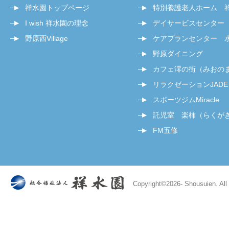
祥水園トップページ
特別養護老人ホーム 
I wish 祥水園の理念
デイサービスセンター
野原西Village
ケアプランセンター 
野原ダイニング
カフェ澪の街（みおの
リラクゼーションJADE
スポーツジムMiracle
託児室 楽柿（らくが
FM五條
Copyright©
2026- Shousuien. All