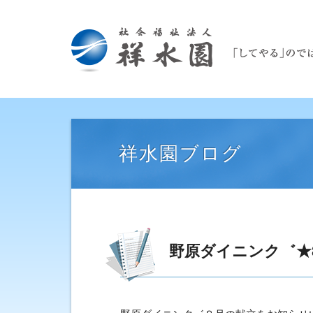
祥水園ブログ
野原ダイニンク゛★