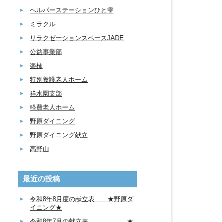
ヘルパーステーションひと雫
ミラクル
リラクゼーションスペースJADE
公益事業部
楽柿
特別養護老人ホーム
祥水園支部
軽費老人ホーム
野原ダイニング
野原ダイニング献立
高野山
最近の投稿
令和8年8月度の献立表 ★野原ダ
イニング★
令和8年7月の献立表 ★