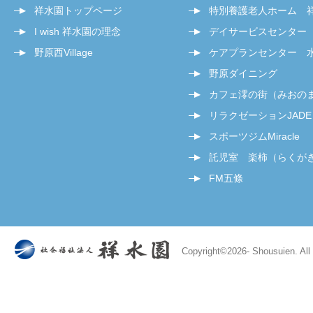
祥水園トップページ
特別養護老人ホーム 
I wish 祥水園の理念
デイサービスセンター
野原西Village
ケアプランセンター 
野原ダイニング
カフェ澪の街（みおの
リラクゼーションJADE
スポーツジムMiracle
託児室 楽柿（らくが
FM五條
Copyright©
2026- Shousuien. All