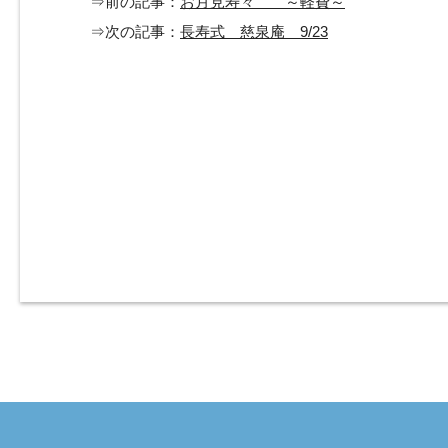
⇒前の記事：
お月見寿々 ～軽費～
⇒次の記事：
長寿式 慈泉庵 9/23