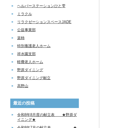
ヘルパーステーションひと雫
ミラクル
リラクゼーションスペースJADE
公益事業部
楽柿
特別養護老人ホーム
祥水園支部
軽費老人ホーム
野原ダイニング
野原ダイニング献立
高野山
最近の投稿
令和8年8月度の献立表 ★野原ダ
イニング★
令和8年7月の献立表 ★