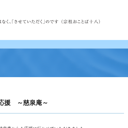
応援 ～慈泉庵～