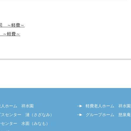
司 ～軽費～
～軽費～
老人ホーム 祥水園
軽費老人ホーム 祥水園
ビスセンター 漣（さざなみ）
グループホーム 慈泉庵
ンセンター 水面（みなも）