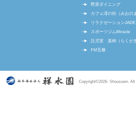
野原ダイニング
カフェ澪の街（みおの
リラクゼーションJADE
スポーツジムMiracle
託児室 楽柿（らくが
FM五條
Copyright©
2026- Shousuien. All