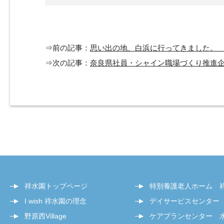
⇒前の記事：
思い出の地、白浜に行ってきました。
⇒次の記事：
奈良県社員・シャイン職場づくり推進
祥水園トップページ
特別養護老人ホーム 
I wish 祥水園の理念
デイサービスセンター
野原西Village
ケアプランセンター 