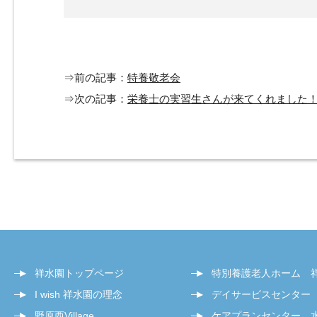
⇒前の記事：
特養敬老会
⇒次の記事：
栄養士の実習生さんが来てくれました
祥水園トップページ
特別養護老人ホーム 
I wish 祥水園の理念
デイサービスセンター
野原西Village
ケアプランセンター 