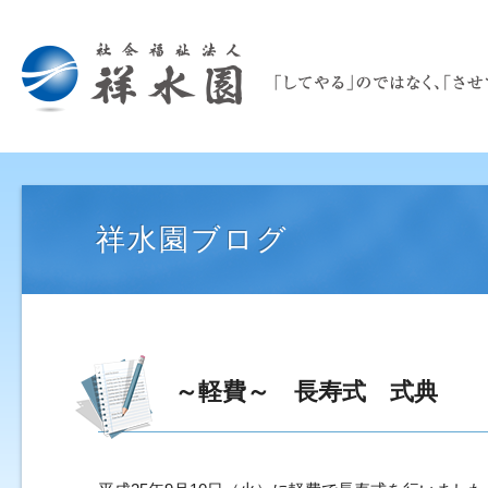
祥水園ブログ
～軽費～ 長寿式 式典