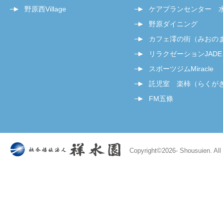
野原西Village
ケアプランセンター 
野原ダイニング
カフェ澪の街（みおの
リラクゼーションJADE
スポーツジムMiracle
託児室 楽柿（らくが
FM五條
Copyright©
2026- Shousuien. All