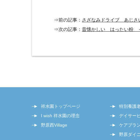
⇒前の記事：
さざなみドライブ あじさ
⇒次の記事：
昔懐かしい はったい粉 
祥水園トップページ
特別養護
I wish 祥水園の理念
デイサー
野原西Village
ケアプラ
野原ダイ