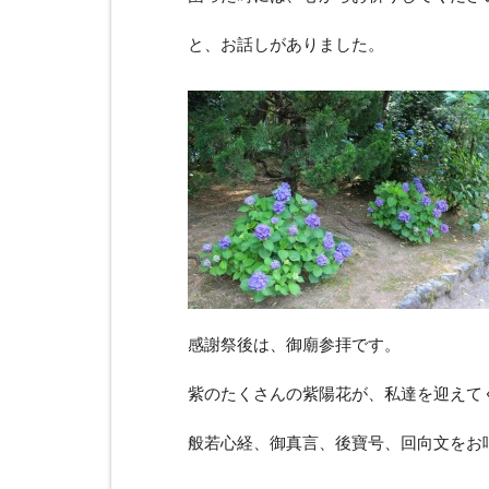
と、お話しがありました。
感謝祭後は、御廟参拝です。
紫のたくさんの紫陽花が、私達を迎えて
般若心経、御真言、後寶号、回向文をお