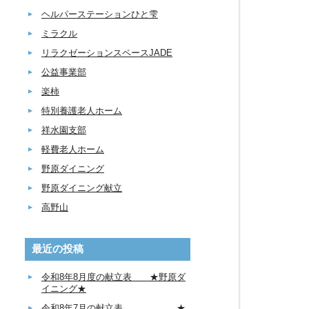
ヘルパーステーションひと雫
ミラクル
リラクゼーションスペースJADE
公益事業部
楽柿
特別養護老人ホーム
祥水園支部
軽費老人ホーム
野原ダイニング
野原ダイニング献立
高野山
最近の投稿
令和8年8月度の献立表 ★野原ダ
イニング★
令和8年7月の献立表 ★