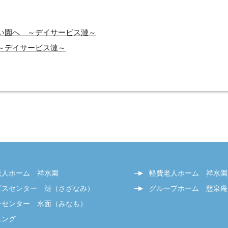
い園へ ～デイサービス漣～
～デイサービス漣～
老人ホーム 祥水園
軽費老人ホーム 祥水園
ビスセンター 漣（さざなみ）
グループホーム 慈泉庵
ンセンター 水面（みなも）
ニング