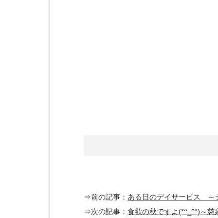
⇒前の記事：
ある日のデイサービス ～
⇒次の記事：
食欲の秋ですよ(*^_^*)～