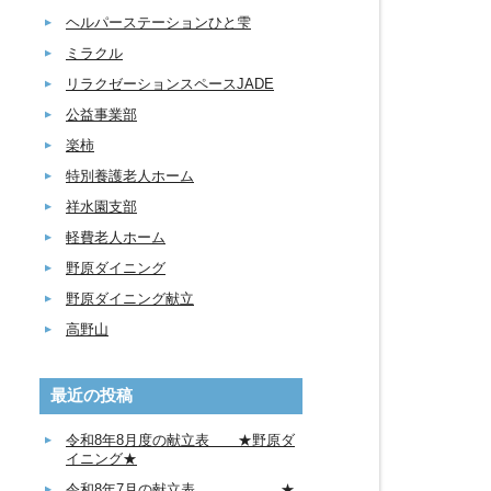
ヘルパーステーションひと雫
ミラクル
リラクゼーションスペースJADE
公益事業部
楽柿
特別養護老人ホーム
祥水園支部
軽費老人ホーム
野原ダイニング
野原ダイニング献立
高野山
最近の投稿
令和8年8月度の献立表 ★野原ダ
イニング★
令和8年7月の献立表 ★