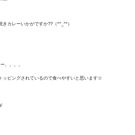
カレーいかがですか??（*^_^*）
レー。。。。
トッピングされているので食べやすいと思います☆
/