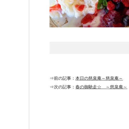
⇒前の記事：
本日の慈泉庵～慈泉庵～
⇒次の記事：
春の御馳走☆ ～慈泉庵～