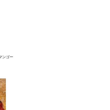
️
マンゴー