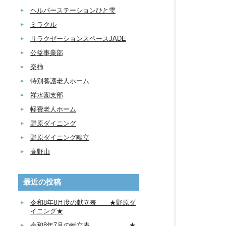
ヘルパーステーションひと雫
ミラクル
リラクゼーションスペースJADE
公益事業部
楽柿
特別養護老人ホーム
祥水園支部
軽費老人ホーム
野原ダイニング
野原ダイニング献立
高野山
最近の投稿
令和8年8月度の献立表 ★野原ダ
イニング★
令和8年7月の献立表 ★