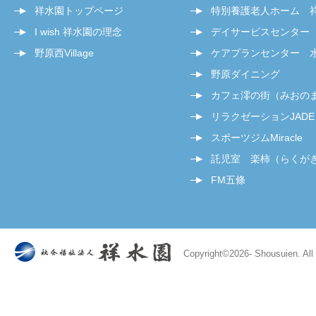
祥水園トップページ
特別養護老人ホーム 
I wish 祥水園の理念
デイサービスセンター
野原西Village
ケアプランセンター 
野原ダイニング
カフェ澪の街（みおの
リラクゼーションJADE
スポーツジムMiracle
託児室 楽柿（らくが
FM五條
Copyright©
2026- Shousuien. All