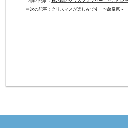
⇒前の記事：
祥水園のクリスマスツリー ～西ビレ
⇒次の記事：
クリスマスが楽しみです。〜慈泉庵～