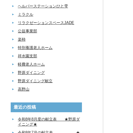
ヘルパーステーションひと雫
ミラクル
リラクゼーションスペースJADE
公益事業部
楽柿
特別養護老人ホーム
祥水園支部
軽費老人ホーム
野原ダイニング
野原ダイニング献立
高野山
最近の投稿
令和8年8月度の献立表 ★野原ダ
イニング★
令和8年7月の献立表 ★