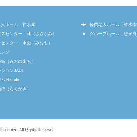
老人ホーム 祥水園
軽費老人ホーム 祥水園
ビスセンター 漣（さざなみ）
グループホーム 慈泉庵
ンセンター 水面（みなも）
ニング
の街（みおのまち）
ションJADE
Miracle
楽柿（らくがき）
Shousuien. All Rights Reserved.