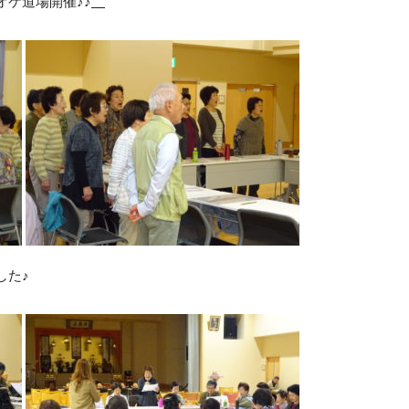
ケ道場開催♪♪
した♪