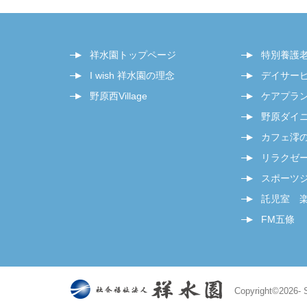
祥水園トップページ
特別養護
I wish 祥水園の理念
デイサー
野原西Village
ケアプラ
野原ダイ
カフェ澪
リラクゼー
スポーツジム
託児室 
FM五條
Copyright©
2026- 