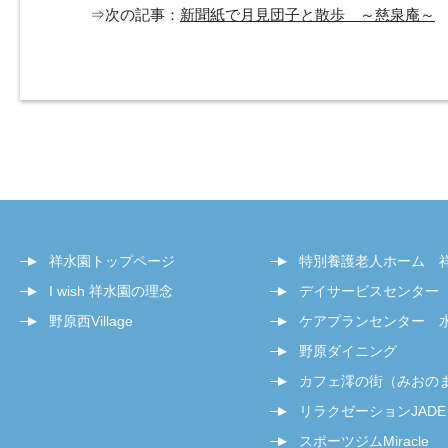
⇒次の記事：
新聞紙で月見団子と散歩 ～慈泉庵～
祥水園トップページ
特別養護老人ホーム 
I wish 祥水園の理念
デイサービスセンター
野原西Village
ケアプランセンター 
野原ダイニング
カフェ澪の街（みおの
リラクゼーションJADE
スポーツジムMiracle