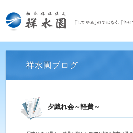
祥水園ブログ
夕戯れ会～軽費～