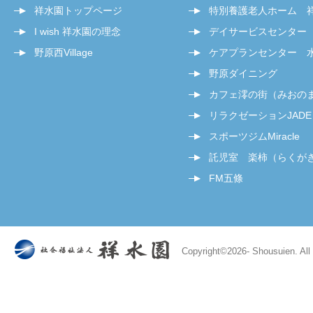
祥水園トップページ
特別養護老人ホーム 
I wish 祥水園の理念
デイサービスセンター
野原西Village
ケアプランセンター 
野原ダイニング
カフェ澪の街（みおの
リラクゼーションJADE
スポーツジムMiracle
託児室 楽柿（らくが
FM五條
Copyright©
2026- Shousuien. All