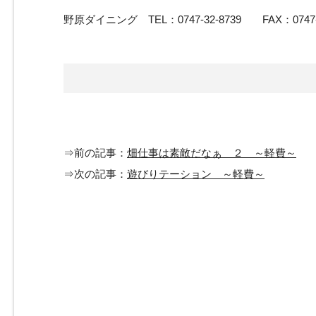
野原ダイニング TEL：0747-32-8739 FAX：0747-3
⇒前の記事：
畑仕事は素敵だなぁ ２ ～軽費～
⇒次の記事：
遊びりテーション ～軽費～