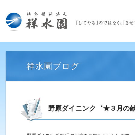
祥水園ブログ
野原ダイニンク゛★３月の