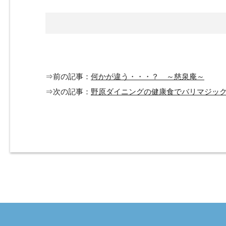
⇒前の記事：
何かが違う・・・？ ～慈泉庵～
⇒次の記事：
野原ダイニングの健康食でバリマジック