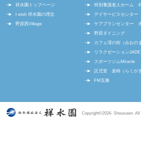
祥水園トップページ
特別養護老人ホーム 
I wish 祥水園の理念
デイサービスセンター
野原西Village
ケアプランセンター 
野原ダイニング
カフェ澪の街（みおの
リラクゼーションJADE
スポーツジムMiracle
託児室 楽柿（らくが
FM五條
Copyright©
2026- Shousuien. All