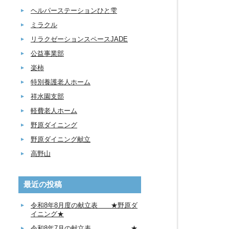
ヘルパーステーションひと雫
ミラクル
リラクゼーションスペースJADE
公益事業部
楽柿
特別養護老人ホーム
祥水園支部
軽費老人ホーム
野原ダイニング
野原ダイニング献立
高野山
最近の投稿
令和8年8月度の献立表 ★野原ダ
イニング★
令和8年7月の献立表 ★