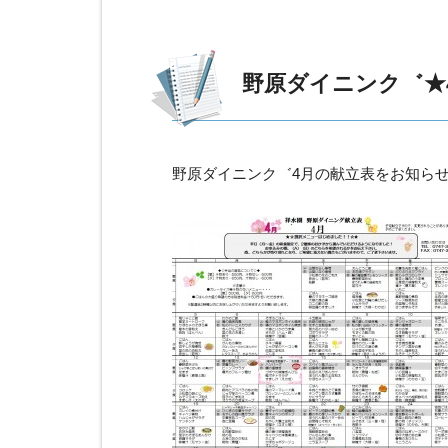
野原ダイニンク゛★
野原ダイニンク゛4月の献立表をお知ら