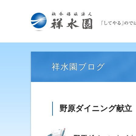
祥水園ブログ
野原ダイニング献立