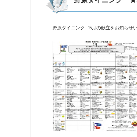
野原ダイニンク゛★
野原ダイニンク゛5月の献立をお知らせ