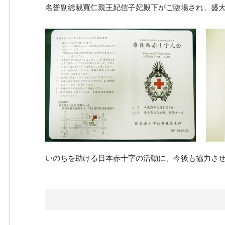
名誉副総裁寬仁親王妃信子妃殿下がご臨場され、盛
いのちを助ける日本赤十字の活動に、今後も協力さ