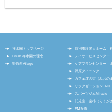
祥水園トップページ
特別養護老人ホーム 
I wish 祥水園の理念
デイサービスセンター
野原西Village
ケアプランセンター 
野原ダイニング
カフェ澪の街（みおの
リラクゼーションJADE
スポーツジムMiracle
託児室 楽柿（らくが
FM五條